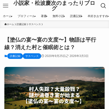
小説家・松波慶次のまったりブロ
グ
ホーム
プロフィール
著書
無料小説
読書記録
本好きおすすめ
ホーム
読書記録
サスペンス
【塗仏の宴〜宴の支度〜】物語は平行
線？消えた村と催眠術とは？
2020年9月25日
2026年3月3日
読書記録
サスペンス