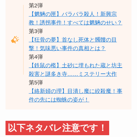
第2弾
【魍魎の匣】バラバラ殺人！新興宗
教！誘拐事件！すべては魍魎のせい？
第3弾
【狂骨の夢】首なし死体と髑髏の目
撃！気味悪い事件の真相とは？
第4弾
【鉄鼠の檻】土砂に埋もれた蔵と坊主
殺害と謎多き寺……ミステリー大作
第5弾
【絡新婦の理】目潰し魔に絞殺魔！事
件の先には蜘蛛の姿が！
以下ネタバレ注意です！