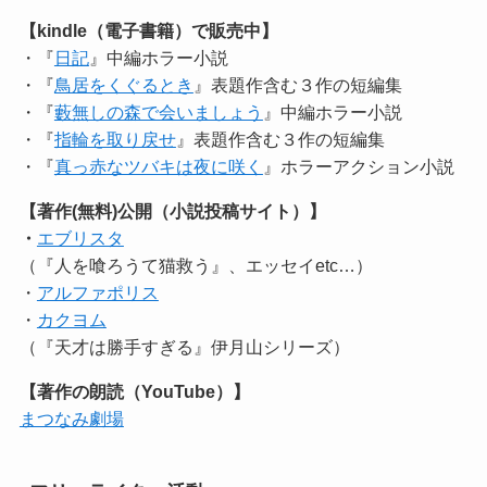
【kindle（電子書籍）で販売中】
・『
日記
』中編ホラー小説
・『
鳥居をくぐるとき
』表題作含む３作の短編集
・『
藪無しの森で会いましょう
』中編ホラー小説
・『
指輪を取り戻せ
』表題作含む３作の短編集
・『
真っ赤なツバキは夜に咲く
』ホラーアクション小説
【著作(無料)公開（小説投稿サイト）】
・
エブリスタ
（『人を喰ろうて猫救う』、エッセイetc…）
・
アルファポリス
・
カクヨム
（『天才は勝手すぎる』伊月山シリーズ）
【著作の朗読（YouTube）】
まつなみ劇場