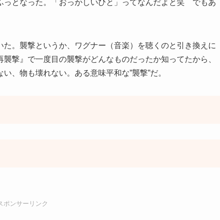
ふっとなった。「おっかしいひと」ってなんだよと笑 でもあ
。
いた。襲撃というか、ワグナー（音楽）を聴くのと引き換えに
再襲撃』で一度目の襲撃がどんなものだったか知ってたから、
い、物も壊れない。ある意味平和な”襲撃”だ。
スポンサーリンク