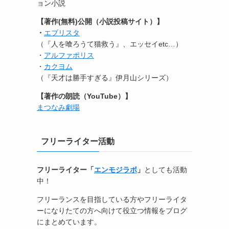
ョン小説
【著作(無料)公開（小説投稿サイト）】
・
エブリスタ
（『人を喰ろうて猫救う』、エッセイetc…）
・
アルファポリス
・
カクヨム
（『天才は勝手すぎる』伊月山シリーズ）
【著作の朗読（YouTube）】
まつなみ劇場
フリーライター活動
フリーライター「
エンモジラボ
」
としても活動
中！
フリーランスを目指している方やフリーライタ
ーになりたての方へ向けて役立つ情報をブログ
にまとめています。