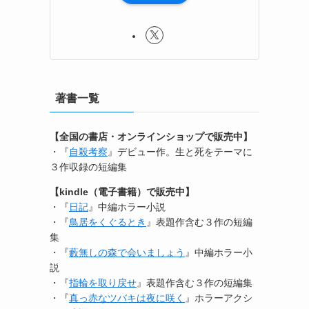
著書一覧
【全国の書店・オンラインショップで販売中】
・『
自殺考察
』デビュー作。生と死をテーマに
３作収録の短編集
【kindle（電子書籍）で販売中】
・『
日記
』中編ホラー小説
・『
鳥居をくぐるとき
』表題作含む３作の短編
集
・『
藪無しの森で会いましょう
』中編ホラー小
説
・『
指輪を取り戻せ
』表題作含む３作の短編集
・『
真っ赤なツバキは夜に咲く
』ホラーアクシ