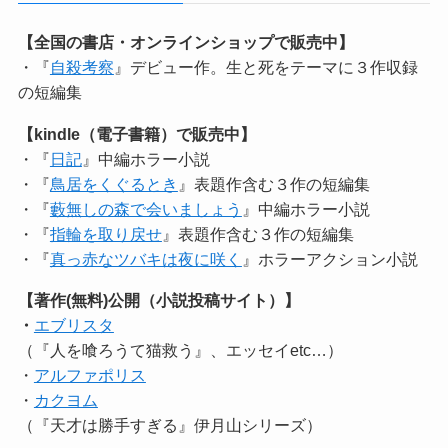
【全国の書店・オンラインショップで販売中】
・『
自殺考察
』デビュー作。生と死をテーマに３作収録
の短編集
【kindle（電子書籍）で販売中】
・『
日記
』中編ホラー小説
・『
鳥居をくぐるとき
』表題作含む３作の短編集
・『
藪無しの森で会いましょう
』中編ホラー小説
・『
指輪を取り戻せ
』表題作含む３作の短編集
・『
真っ赤なツバキは夜に咲く
』ホラーアクション小説
【著作(無料)公開（小説投稿サイト）】
・
エブリスタ
（『人を喰ろうて猫救う』、エッセイetc…）
・
アルファポリス
・
カクヨム
（『天才は勝手すぎる』伊月山シリーズ）