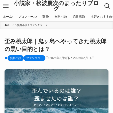
小説家・松波慶次のまったりブロ
グ
ホーム
プロフィール
著書
無料小説
読書記録
本好きおすすめ
ホーム
無料小説
ファンタジー
歪み桃太郎｜鬼ヶ島へやってきた桃太郎
の黒い目的とは？
2026年2月9日
2026年2月14日
無料小説
ファンタジー