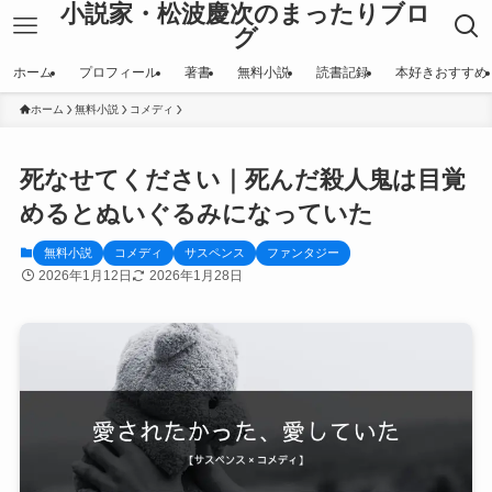
小説家・松波慶次のまったりブロ
グ
ホーム
プロフィール
著書
無料小説
読書記録
本好きおすすめ
ホーム
無料小説
コメディ
死なせてください｜死んだ殺人鬼は目覚
めるとぬいぐるみになっていた
無料小説
コメディ
サスペンス
ファンタジー
2026年1月12日
2026年1月28日