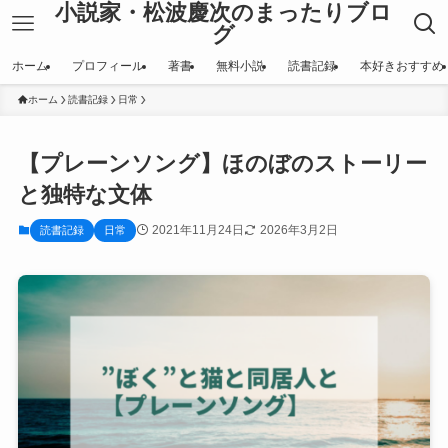
小説家・松波慶次のまったりブロ
グ
ホーム
プロフィール
著書
無料小説
読書記録
本好きおすすめ
ホーム
読書記録
日常
【プレーンソング】ほのぼのストーリー
と独特な文体
2021年11月24日
2026年3月2日
読書記録
日常