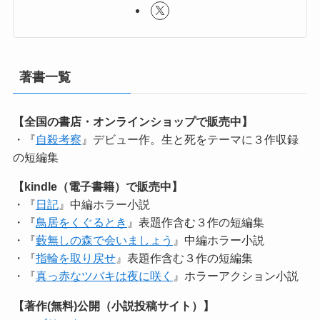
著書一覧
【全国の書店・オンラインショップで販売中】
・『
自殺考察
』デビュー作。生と死をテーマに３作収録
の短編集
【kindle（電子書籍）で販売中】
・『
日記
』中編ホラー小説
・『
鳥居をくぐるとき
』表題作含む３作の短編集
・『
藪無しの森で会いましょう
』中編ホラー小説
・『
指輪を取り戻せ
』表題作含む３作の短編集
・『
真っ赤なツバキは夜に咲く
』ホラーアクション小説
【著作(無料)公開（小説投稿サイト）】