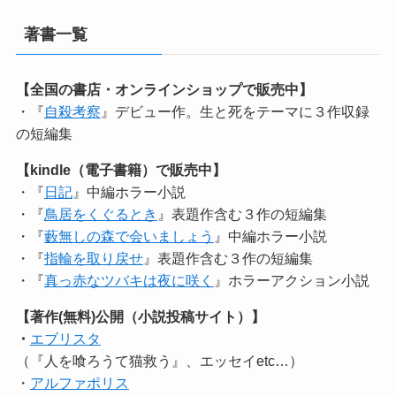
著書一覧
【全国の書店・オンラインショップで販売中】
・『
自殺考察
』デビュー作。生と死をテーマに３作収録
の短編集
【kindle（電子書籍）で販売中】
・『
日記
』中編ホラー小説
・『
鳥居をくぐるとき
』表題作含む３作の短編集
・『
藪無しの森で会いましょう
』中編ホラー小説
・『
指輪を取り戻せ
』表題作含む３作の短編集
・『
真っ赤なツバキは夜に咲く
』ホラーアクション小説
【著作(無料)公開（小説投稿サイト）】
・
エブリスタ
（『人を喰ろうて猫救う』、エッセイetc…）
・
アルファポリス