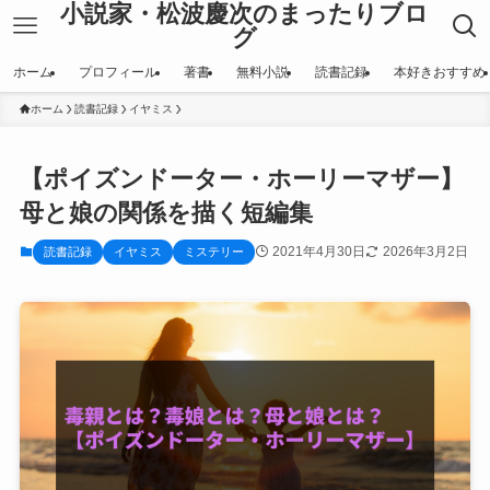
小説家・松波慶次のまったりブロ
グ
ホーム
プロフィール
著書
無料小説
読書記録
本好きおすすめ
ホーム
読書記録
イヤミス
【ポイズンドーター・ホーリーマザー】
母と娘の関係を描く短編集
2021年4月30日
2026年3月2日
読書記録
イヤミス
ミステリー