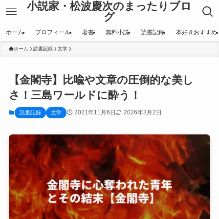
小説家・松波慶次のまったりブロ
グ
ホーム
プロフィール
著書
無料小説
読書記録
本好きおすすめ
ホーム
読書記録
文学
【金閣寺】比喩や文章の圧倒的な美し
さ！三島ワールドに酔う！
2021年11月6日
2026年3月2日
読書記録
文学