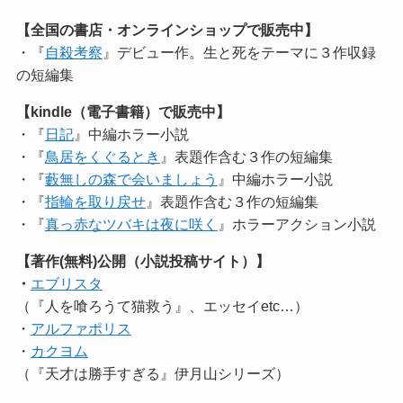
【全国の書店・オンラインショップで販売中】
・『
自殺考察
』デビュー作。生と死をテーマに３作収録
の短編集
【kindle（電子書籍）で販売中】
・『
日記
』中編ホラー小説
・『
鳥居をくぐるとき
』表題作含む３作の短編集
・『
藪無しの森で会いましょう
』中編ホラー小説
・『
指輪を取り戻せ
』表題作含む３作の短編集
・『
真っ赤なツバキは夜に咲く
』ホラーアクション小説
【著作(無料)公開（小説投稿サイト）】
・
エブリスタ
（『人を喰ろうて猫救う』、エッセイetc…）
・
アルファポリス
・
カクヨム
（『天才は勝手すぎる』伊月山シリーズ）