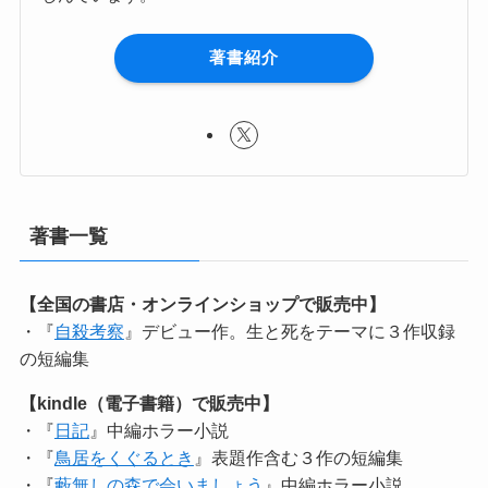
著書紹介
著書一覧
【全国の書店・オンラインショップで販売中】
・『
自殺考察
』デビュー作。生と死をテーマに３作収録
の短編集
【kindle（電子書籍）で販売中】
・『
日記
』中編ホラー小説
・『
鳥居をくぐるとき
』表題作含む３作の短編集
・『
藪無しの森で会いましょう
』中編ホラー小説