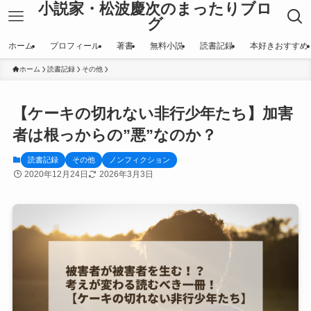
小説家・松波慶次のまったりブロ
グ
ホーム
プロフィール
著書
無料小説
読書記録
本好きおすすめ
ホーム
読書記録
その他
【ケーキの切れない非行少年たち】加害
者は根っからの”悪”なのか？
読書記録
その他
ノンフィクション
2020年12月24日
2026年3月3日