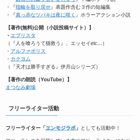
・『
指輪を取り戻せ
』表題作含む３作の短編集
・『
真っ赤なツバキは夜に咲く
』ホラーアクション小説
【著作(無料)公開（小説投稿サイト）】
・
エブリスタ
（『人を喰ろうて猫救う』、エッセイetc…）
・
アルファポリス
・
カクヨム
（『天才は勝手すぎる』伊月山シリーズ）
【著作の朗読（YouTube）】
まつなみ劇場
フリーライター活動
フリーライター「
エンモジラボ
」
としても活動中！