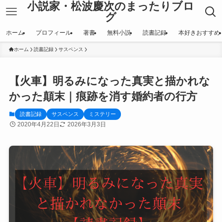
小説家・松波慶次のまったりブロ
グ
ホーム
プロフィール
著書
無料小説
読書記録
本好きおすすめ
ホーム
読書記録
サスペンス
【火車】明るみになった真実と描かれな
かった顛末｜痕跡を消す婚約者の行方
読書記録
サスペンス
ミステリー
2020年4月22日
2026年3月3日