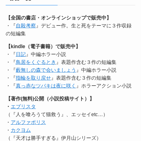
【全国の書店・オンラインショップで販売中】
・『
自殺考察
』デビュー作。生と死をテーマに３作収録
の短編集
【kindle（電子書籍）で販売中】
・『
日記
』中編ホラー小説
・『
鳥居をくぐるとき
』表題作含む３作の短編集
・『
藪無しの森で会いましょう
』中編ホラー小説
・『
指輪を取り戻せ
』表題作含む３作の短編集
・『
真っ赤なツバキは夜に咲く
』ホラーアクション小説
【著作(無料)公開（小説投稿サイト）】
・
エブリスタ
（『人を喰ろうて猫救う』、エッセイetc…）
・
アルファポリス
・
カクヨム
（『天才は勝手すぎる』伊月山シリーズ）