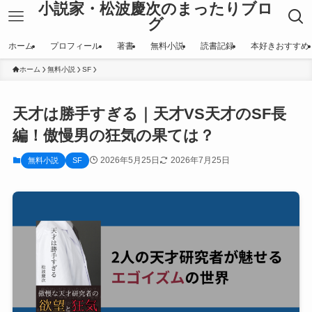
小説家・松波慶次のまったりブロ
グ
ホーム
プロフィール
著書
無料小説
読書記録
本好きおすすめ
ホーム
無料小説
SF
天才は勝手すぎる｜天才VS天才のSF長
編！傲慢男の狂気の果ては？
2026年5月25日
2026年7月25日
無料小説
SF