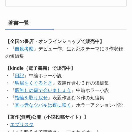
著書一覧
【全国の書店・オンラインショップで販売中】
・『
自殺考察
』デビュー作。生と死をテーマに３作収録
の短編集
【kindle（電子書籍）で販売中】
・『
日記
』中編ホラー小説
・『
鳥居をくぐるとき
』表題作含む３作の短編集
・『
藪無しの森で会いましょう
』中編ホラー小説
・『
指輪を取り戻せ
』表題作含む３作の短編集
・『
真っ赤なツバキは夜に咲く
』ホラーアクション小説
【著作(無料)公開（小説投稿サイト）】
・
エブリスタ
（『人を喰ろうて猫救う』、エッセイetc…）