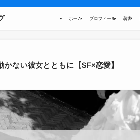
グ
ホーム
プロフィール
著書
動かない彼女とともに【SF×恋愛】