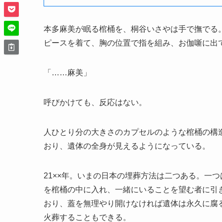
本多麻美が眠る棺桶を、桐谷いさやは手で撫でる
ピースを着て、胸の位置で指を組み、お伽噺に出
「……麻美」
呼びかけても、反応はない。
人ひとり分の大きさのカプセルのような棺桶の構
おり、遺体の全身が見えるようになっている。
21××年。いまの日本の埋葬方法は二つある。一
を棺桶の中に入れ、一緒にいることを望む者に引
おり、蓋を無理やり開けなければ遺体は永久に腐
火葬することもできる。