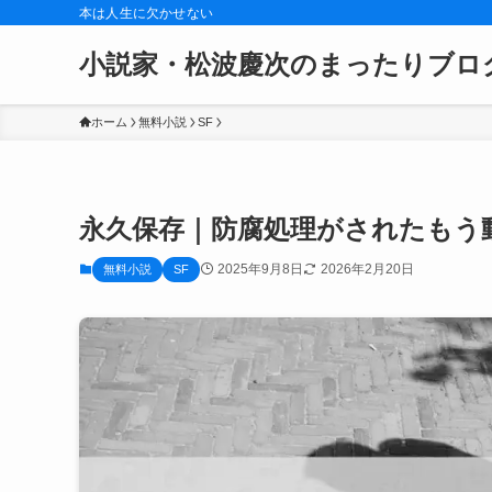
本は人生に欠かせない
小説家・松波慶次のまったりブロ
ホーム
無料小説
SF
永久保存｜防腐処理がされたもう
2025年9月8日
2026年2月20日
無料小説
SF