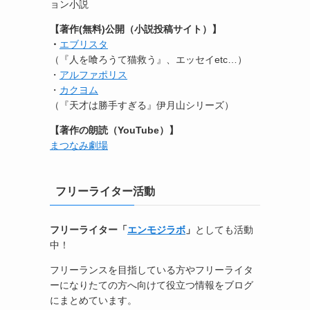
ョン小説
【著作(無料)公開（小説投稿サイト）】
・
エブリスタ
（『人を喰ろうて猫救う』、エッセイetc…）
・
アルファポリス
・
カクヨム
（『天才は勝手すぎる』伊月山シリーズ）
【著作の朗読（YouTube）】
まつなみ劇場
フリーライター活動
フリーライター「
エンモジラボ
」
としても活動
中！
フリーランスを目指している方やフリーライタ
ーになりたての方へ向けて役立つ情報をブログ
にまとめています。