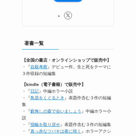
著書一覧
【全国の書店・オンラインショップで販売中】
・『
自殺考察
』デビュー作。生と死をテーマに
３作収録の短編集
【kindle（電子書籍）で販売中】
・『
日記
』中編ホラー小説
・『
鳥居をくぐるとき
』表題作含む３作の短編
集
・『
藪無しの森で会いましょう
』中編ホラー小
説
・『
指輪を取り戻せ
』表題作含む３作の短編集
・『
真っ赤なツバキは夜に咲く
』ホラーアクシ