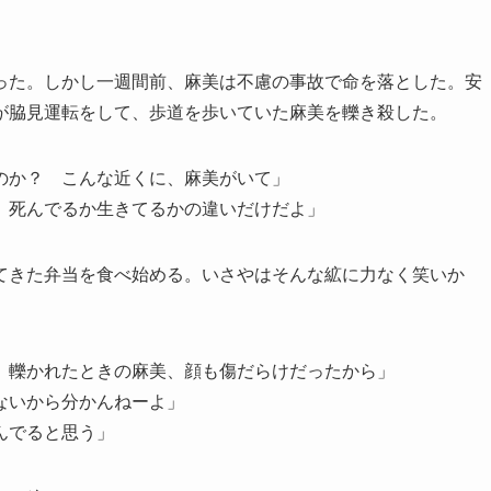
った。しかし一週間前、麻美は不慮の事故で命を落とした。安
が脇見運転をして、歩道を歩いていた麻美を轢き殺した。
のか？ こんな近くに、麻美がいて」
。死んでるか生きてるかの違いだけだよ」
てきた弁当を食べ始める。いさやはそんな絋に力なく笑いか
。轢かれたときの麻美、顔も傷だらけだったから」
ないから分かんねーよ」
んでると思う」